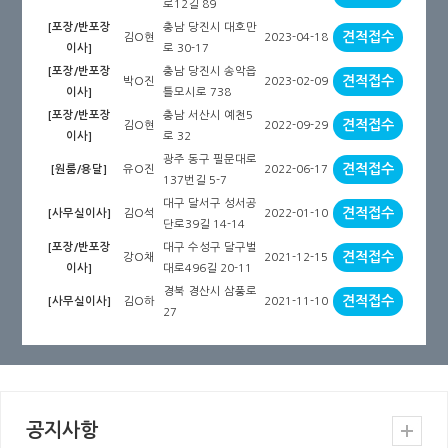
로12길 89
충남 당진시 대호만
[포장/반포장
견적접수
김O현
2023-04-18
로 30-17
이사]
충남 당진시 송악읍
[포장/반포장
견적접수
박O진
2023-02-09
틀모시로 738
이사]
충남 서산시 예천5
[포장/반포장
견적접수
김O현
2022-09-29
로 32
이사]
광주 동구 필문대로
견적접수
유O진
2022-06-17
[원룸/용달]
137번길 5-7
대구 달서구 성서공
견적접수
김O석
2022-01-10
[사무실이사]
단로39길 14-14
대구 수성구 달구벌
[포장/반포장
견적접수
강O채
2021-12-15
대로496길 20-11
이사]
경북 경산시 삼풍로
견적접수
김O하
2021-11-10
[사무실이사]
27
공지사항