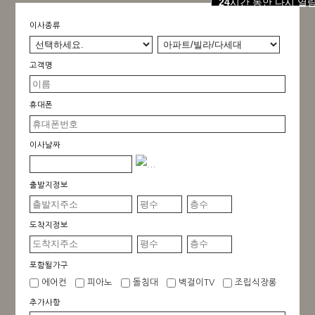
24
시간 동안 다시 열
이사종류
고객명
휴대폰
이사날짜
출발지정보
도착지정보
포함될가구
에어컨
피아노
돌침대
벽걸이TV
조립식장롱
추가사항