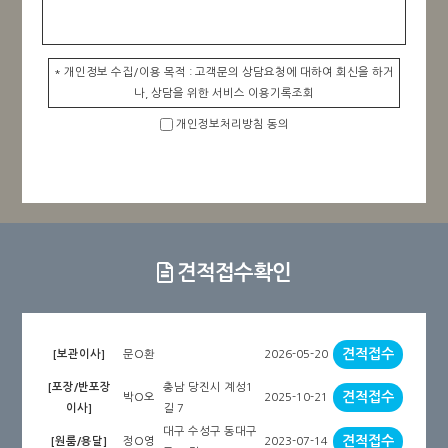
* 개인정보 수집/이용 목적 : 고객문의 상담요청에 대하여 회신을 하거
나, 상담을 위한 서비스 이용기록조회
* 수집하는 개인정보의 항목 : 성함, 연락처
개인정보처리방침 동의
※상담예약서비스 이용과정에서 아래와 같은 정보들이 생성되어 수집
될 수 있습니다.
- 서비스이용기록, 접속로그, 쿠키, 접속IP정보
* 개인정보의 보유 및 이용기간
-보존기간은 5년이며, 정보 제공자가 삭제를 요청할 경우 즉시 파기합
니다.
-고객님의 정보는 개인정보 보호법에 따라 보호되며 위의 사항 외에 별
견적접수확인
도로 사용하지 않을 것을 약속드립니다
견적접수
문O환
2026-05-20
[보관이사]
충남 당진시 계성1
[포장/반포장
견적접수
박O오
2025-10-21
길 7
이사]
대구 수성구 동대구
견적접수
정O영
2023-07-14
[원룸/용달]